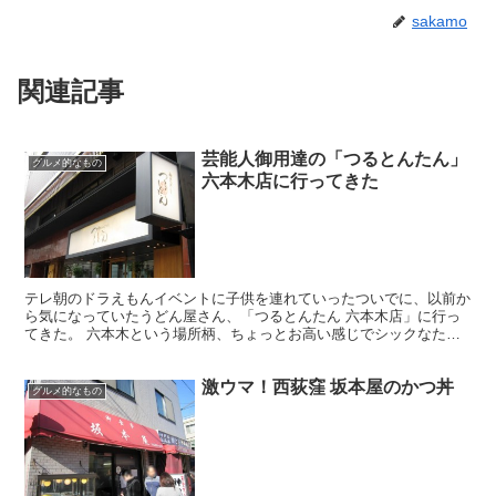
sakamo
関連記事
芸能人御用達の「つるとんたん」
グルメ的なもの
六本木店に行ってきた
テレ朝のドラえもんイベントに子供を連れていったついでに、以前か
ら気になっていたうどん屋さん、「つるとんたん 六本木店」に行っ
てきた。 六本木という場所柄、ちょっとお高い感じでシックなたた
ずまいの雰囲気だが、価格は割とリーズナブル。子供連れで...
激ウマ！西荻窪 坂本屋のかつ丼
グルメ的なもの