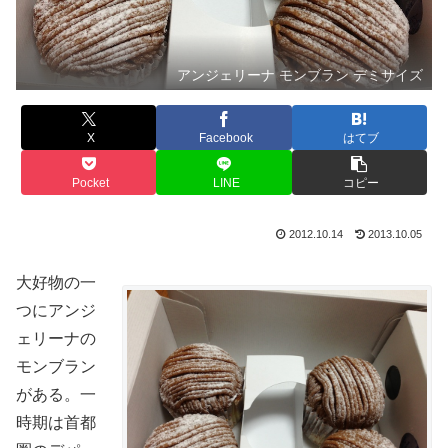
アンジェリーナ モンブラン デミサイズ
X
Facebook
はてブ
Pocket
LINE
コピー
2012.10.14
2013.10.05
大好物の一
つにアンジ
ェリーナの
モンブラン
がある。一
時期は首都