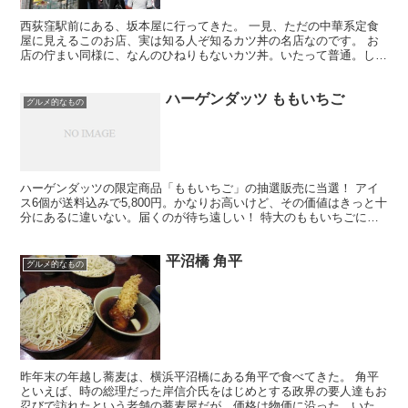
西荻窪駅前にある、坂本屋に行ってきた。 一見、ただの中華系定食
屋に見えるこのお店、実は知る人ぞ知るカツ丼の名店なのです。 お
店の佇まい同様に、なんのひねりもないカツ丼。いたって普通。しか
しこのカツ丼こそ、究極の普通カツ丼だ。今まで食べてきた...
ハーゲンダッツ ももいちご
グルメ的なもの
ハーゲンダッツの限定商品「ももいちご」の抽選販売に当選！ アイ
ス6個が送料込みで5,800円。かなりお高いけど、その価値はきっと十
分にあるに違いない。届くのが待ち遠しい！ 特大のももいちごにか
ぶりつく贅沢！お客様のご要望にお答えして1パック...
平沼橋 角平
グルメ的なもの
昨年末の年越し蕎麦は、横浜平沼橋にある角平で食べてきた。 角平
といえば、時の総理だった岸信介氏をはじめとする政界の要人達もお
忍びで訪れたという老舗の蕎麦屋だが、価格は物価に沿った、いたっ