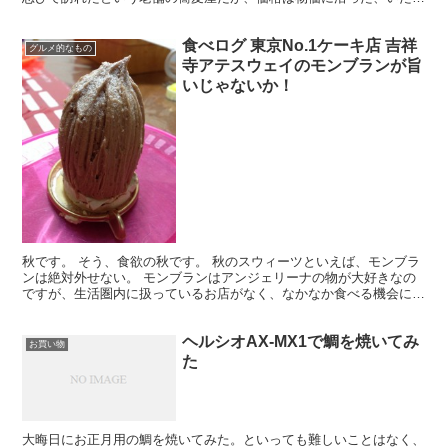
て庶民的な価格なのが素晴らしい。。 食べたのはもちろん...
食べログ 東京No.1ケーキ店 吉祥
グルメ的なもの
寺アテスウェイのモンブランが旨
いじゃないか！
秋です。 そう、食欲の秋です。 秋のスウィーツといえば、モンブラ
ンは絶対外せない。 モンブランはアンジェリーナの物が大好きなの
ですが、生活圏内に扱っているお店がなく、なかなか食べる機会に出
会えない。昨年は新宿タカシマヤに臨時出店してくれてい...
ヘルシオAX-MX1で鯛を焼いてみ
お買い物
た
大晦日にお正月用の鯛を焼いてみた。といっても難しいことはなく、