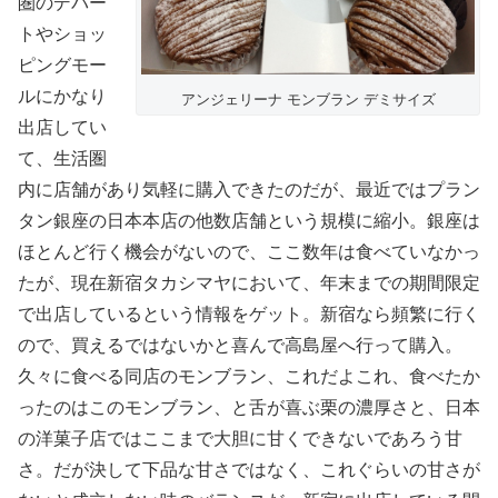
圏のデパー
トやショッ
ピングモー
ルにかなり
アンジェリーナ モンブラン デミサイズ
出店してい
て、生活圏
内に店舗があり気軽に購入できたのだが、最近ではプラン
タン銀座の日本本店の他数店舗という規模に縮小。銀座は
ほとんど行く機会がないので、ここ数年は食べていなかっ
たが、現在新宿タカシマヤにおいて、年末までの期間限定
で出店しているという情報をゲット。新宿なら頻繁に行く
ので、買えるではないかと喜んで高島屋へ行って購入。
久々に食べる同店のモンブラン、これだよこれ、食べたか
ったのはこのモンブラン、と舌が喜ぶ栗の濃厚さと、日本
の洋菓子店ではここまで大胆に甘くできないであろう甘
さ。だが決して下品な甘さではなく、これぐらいの甘さが