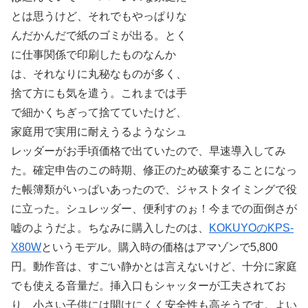
とは思うけど、それでもやっぱりな
んだかんだで紙のゴミが出る。とく
に仕事関係で印刷したものなんか
は、それなりに丸秘なものが多く、
捨て方にも気を遣う。これまでは手
で細かくちぎって捨てていたけど、
家庭用で実用に耐えうるようなシュ
レッダーがお手頃価格で出ていたので、早速導入してみ
た。確定申告のこの時期、修正のため破棄することになっ
た帳簿類がいっぱいあったので、ジャストタイミングで役
に立った。シュレッダー、便利すのぉ！今までの面倒さが
嘘のようだよ。ちなみに購入したのは、
KOKUYOのKPS-
X80W
というモデル。購入時の価格はアマゾンで5,800
円。動作音は、すごい静かとは言えないけど、十分に家庭
でも使える音量だ。挿入口もシャッターが工夫されてお
り、小さい子供には開けにくく安全性も高そうです。よい