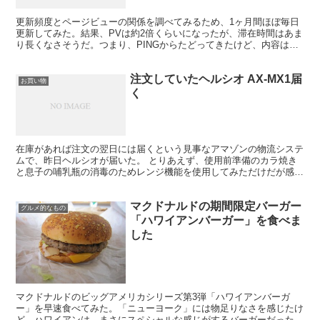
更新頻度とページビューの関係を調べてみるため、1ヶ月間ほぼ毎日
更新してみた。結果、PVは約2倍くらいになったが、滞在時間はあま
り長くなさそうだ。つまり、PINGからたどってきたけど、内容は自
分の興味をひくものではなかったので、すぐに立ち去っ...
注文していたヘルシオ AX-MX1届
お買い物
く
在庫があれば注文の翌日には届くという見事なアマゾンの物流システ
ムで、昨日ヘルシオが届いた。 とりあえず、使用前準備のカラ焼き
と息子の哺乳瓶の消毒のためレンジ機能を使用してみただけだが感想
を。 音は、まぁ静かではないけど十分許せる大きさ。他社...
マクドナルドの期間限定バーガー
グルメ的なもの
「ハワイアンバーガー」を食べま
した
マクドナルドのビッグアメリカシリーズ第3弾「ハワイアンバーガ
ー」を早速食べてみた。「ニューヨーク」には物足りなさを感じたけ
ど、ハワイアンは、まさにスペシャルな感じがするバーガーだった。