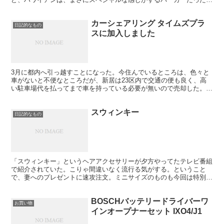
重厚なハンバーグに分厚い目玉焼き、それにコクのあるソース...
カーシェアリング タイムズプラ
日記的なもの
スに加入しました
3月に都内へ引っ越すことになった。今住んでいるところは、色々と
車がないと不便なところだが、新居は23区内で交通の便も良く、高
い駐車場代を払ってまで車を持っている必要が無いので売却した。と
は言うものの、ちびっ子が二人いると荷物も多くレジャーで...
スウィンキー
日記的なもの
「スウィンキー」というヘアアクセサリーが夕方やってたテレビ番組
で紹介されていた。こりゃ間違いなく流行る気がする。ということ
で、妻へのプレゼントに速攻注文。ミニサイズのものも今回は特別に
ついているようなので、娘にも使えるかな。 「スウィンキー...
BOSCHバッテリードライバーワ
お買い物
インオープナーセット IXO4/J1