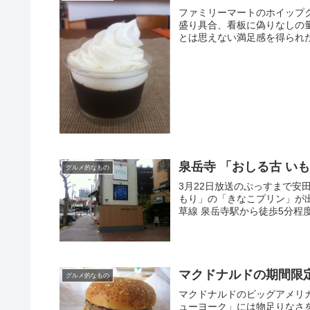
ファミリーマートのホイップ
盛り具合、看板に偽りなしの量
とは思えない満足感を得られ
泉岳寺 「おしる古 い
グルメ的なもの
3月22日放送のぷっすまで安
もり」の「きなこプリン」が
草線 泉岳寺駅から徒歩5分程度
マクドナルドの期間限
グルメ的なもの
マクドナルドのビッグアメリ
ューヨーク」には物足りなさ