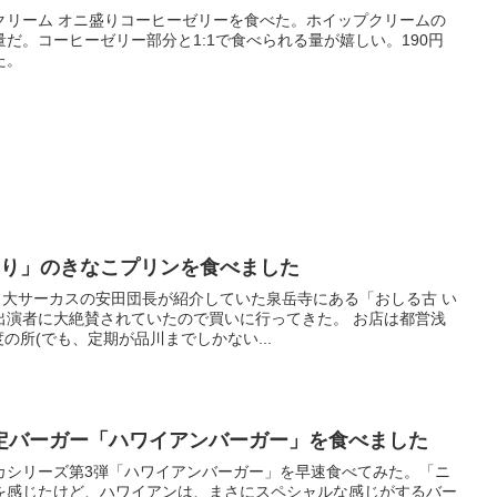
クリーム オニ盛りコーヒーゼリーを食べた。ホイップクリームの
だ。コーヒーゼリー部分と1:1で食べられる量が嬉しい。190円
た。
もり」のきなこプリンを食べました
田大サーカスの安田団長が紹介していた泉岳寺にある「おしる古 い
出演者に大絶賛されていたので買いに行ってきた。 お店は都営浅
の所(でも、定期が品川までしかない...
定バーガー「ハワイアンバーガー」を食べました
カシリーズ第3弾「ハワイアンバーガー」を早速食べてみた。「ニ
を感じたけど、ハワイアンは、まさにスペシャルな感じがするバー