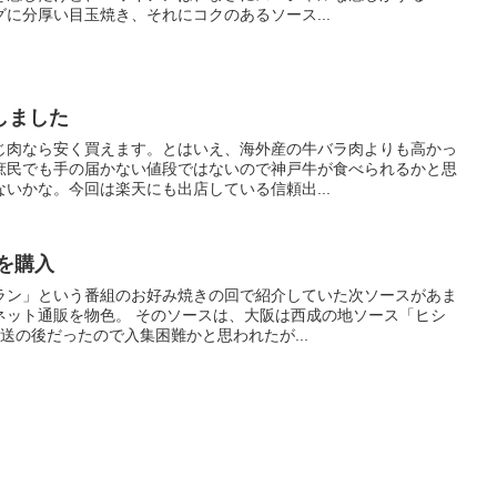
に分厚い目玉焼き、それにコクのあるソース...
しました
じ肉なら安く買えます。とはいえ、海外産の牛バラ肉よりも高かっ
庶民でも手の届かない値段ではないので神戸牛が食べられるかと思
いかな。今回は楽天にも出店している信頼出...
を購入
ラン」という番組のお好み焼きの回で紹介していた次ソースがあま
ネット通販を物色。 そのソースは、大阪は西成の地ソース「ヒシ
放送の後だったので入集困難かと思われたが...