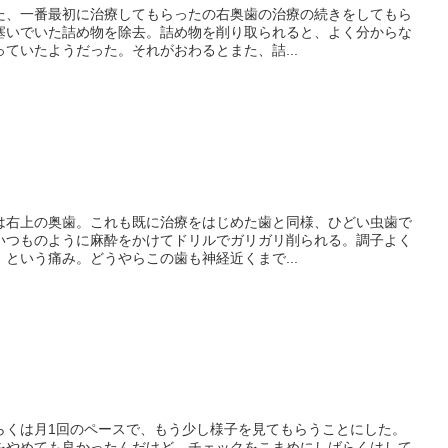
た、一番最初に治療してもらったの右奥歯の治療の続きをしてもら
塞いでいた詰め物を除去。詰め物を削り取られると、よく分からな
ていたようだった。それがおわるとまた、詰...
は右上の奥歯。これも既に治療をはじめた歯と同様、ひどい虫歯で
いつものように麻酔をかけてドリルでガリガリ削られる。調子よく
という痛み。どうやらこの歯も神経近くまで...
らくは月1回のペースで、もう少し様子を見てもらうことにした。
をやめても良かったんだけど、チェックをこまめにしばらくはして