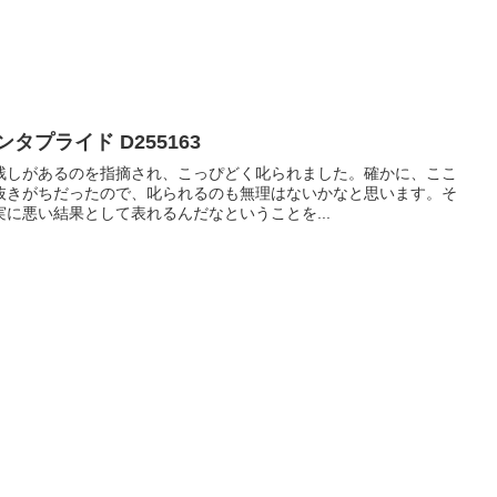
ウン オーラルB デンタプライド D255163
残しがあるのを指摘され、こっぴどく叱られました。確かに、ここ
抜きがちだったので、叱られるのも無理はないかなと思います。そ
に悪い結果として表れるんだなということを...