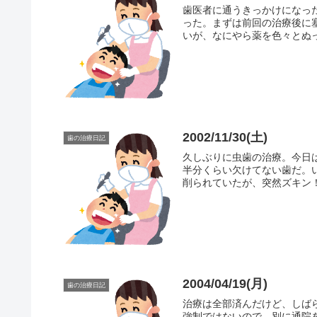
歯医者に通うきっかけになっ
った。まずは前回の治療後に
いが、なにやら薬を色々とぬっ
2002/11/30(土)
歯の治療日記
久しぶりに虫歯の治療。今日
半分くらい欠けてない歯だ。
削られていたが、突然ズキン！
2004/04/19(月)
歯の治療日記
治療は全部済んだけど、しば
強制ではないので、別に通院