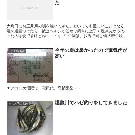
た
大晦日にお正月用の鯛を焼いてみた。といっても難しいことはなく、
塩を適量つけたら、後はヘルシオ任せで簡単に上手く焼きあがる(や
ったのは妻ですけどね・・・)。 生の鯛は、お店で同じ価格帯の焼い
ているものよりも大きく身もたっぷりでお得な感でした。...
今年の夏は暑かったので電気代が
日記的なもの
高い
エアコン大活躍で、電気代、高杉開発・・・
堀割川でハゼ釣りをしてきました
グルメ的なもの