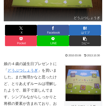
どうぶつしょうぎ
X
Facebook
はてブ
Pocket
LINE
コピー
2010.03.06
2013.10.30
娘の４歳の誕生日プレゼントに
「
どうぶつしょうぎ
」を買いま
した。まだ無理かなと思ったけ
ど、とりあえずルールは理解し
たようで、親子で楽しんでま
す。シンプルながらしっかりと
将棋の要素が含まれており、お