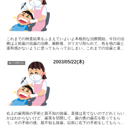
これまでの検査結果をふまえていよいよ本格的な治療開始。今日の治
療は上前歯の虫歯の治療。麻酔後、ガリガリ削られて、色を他の歯と
違和感がないように塗ってもらっておしまい。これまでの虫歯と違っ
て、比較的軽かったので、治療中痛みは全然なくてよかった...
2003/05/22(木)
歯の治療日記
右上の歯周病の手術と親不知の抜歯。直接は見てないのでどれくらい
かはわからないけど、歯茎を切開して、歯の奥の歯石を取ってもら
う。その手術の後、親不知も抜歯。以前に右下の手術をしてもらった
が、今回はそれよりも広い範囲の切開が行われた気がする。時...