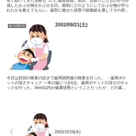
長く続いてきた治療もついに最終段階。前回、型取りしたものから作
成したかぶせ物をかぶせる日。最初にどのようにしてかぶせ物が作ら
れたかを教えてもらい、歯型に被せた状態で顕微鏡を通してその密着
具合を見せてもらう。そしていよいよ歯に装着する工程。仮...
2002/09/21(土)
歯の治療日記
今日は前回の検査の続きで歯周病関連の検査を行った。 ・歯周ポケ
ットの深さチェック 一本の歯につき6点、歯周ポケットの深さのチェ
ックを行った。3mm以内が健康状態ということだったが、どの歯も
それ以上の深さだった。ガーン・・・。ちなみに、測定方...
2003/10/29(水)