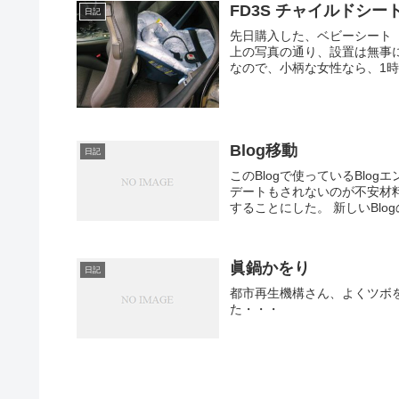
FD3S チャイルドシー
日記
先日購入した、ベビーシート『
上の写真の通り、設置は無事
なので、小柄な女性なら、1時
Blog移動
日記
このBlogで使っているBlo
デートもされないのが不安材料
することにした。 新しいBlogの
眞鍋かをり
日記
都市再生機構さん、よくツボ
た・・・