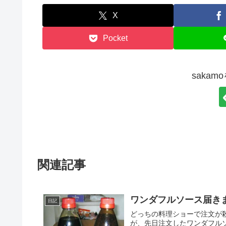
X
Pocket
saka
関連記事
ワンダフルソース届き
日記
どっちの料理ショーで注文が
が、先日注文したワンダフル