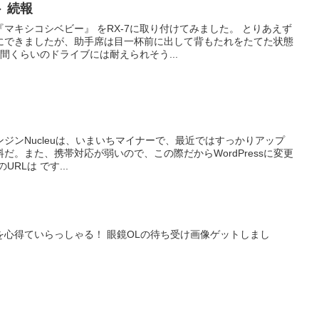
ト 続報
マキシコシベビー』 をRX-7に取り付けてみました。 とりあえず
にできましたが、助手席は目一杯前に出して背もたれをたてた状態
間くらいのドライブには耐えられそう...
gエンジンNucleuは、いまいちマイナーで、最近ではすっかりアップ
だ。また、携帯対応が弱いので、この際だからWordPressに変更
URLは です...
を心得ていらっしゃる！ 眼鏡OLの待ち受け画像ゲットしまし