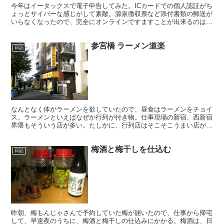
今年はイータックスで電子申告してみた。ICカードでの個人認証がち
ょっとサイバーな感じがして素敵。源泉徴収票など添付書類の郵送が
いらなくなったので、完全にオンラインですますことが出来るのは便
利だ。そして還付金の振り込み処理も速いようだし。払い...
参宮橋 ラーメン道楽
日記
なんとなく体がラーメンを欲していたので、昼食はラーメンをチョイ
ス。ラーメンといえばなぜか行列が付き物。仕事現場の新宿、西新宿
界隈もそういう店が多い。たしかに、行列店はそこそこうまい店が多
いが、並んでまで食べるほどおいしいお店かというと疑問が...
梅酒と梅干しを仕込む
日記
昨朝、梅もんじゃさんで予約していた梅が届いたので、仕事から帰宅
して、早速夜のうちに、梅酒と梅干しの仕込みにかかる。梅酒は、日