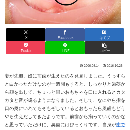
X
Facebook
はてブ
Pocket
LINE
コピー
2006.08.14
2016.10.26
妻が先週、娘に前歯が生えたのを発見しました。うっすら
と白かっただけなのが一週間もすると、しっかりと歯茎か
ら顔を出して、ちょっと固いおもちゃを口に入れるとカタ
カタと音が鳴るようになりました。そして、なにやら指を
口の奥にいれてもぞもぞしているとおもったら奥歯もどう
やら生えだしてきたようです。前歯から揃っていくのかな
と思っていただけに、奥歯にはびっくりです。自身が
歯で