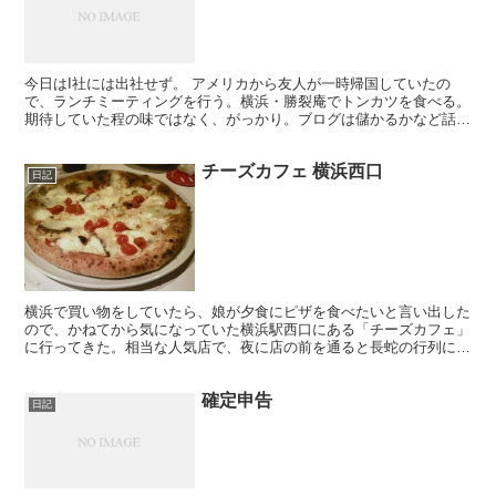
今日はI社には出社せず。 アメリカから友人が一時帰国していたの
で、ランチミーティングを行う。横浜・勝裂庵でトンカツを食べる。
期待していた程の味ではなく、がっかり。ブログは儲かるかなど話し
合う。 昼食後、友人と別れて帰宅し、今後の仕事に必要に...
チーズカフェ 横浜西口
日記
横浜で買い物をしていたら、娘が夕食にピザを食べたいと言い出した
ので、かねてから気になっていた横浜駅西口にある「チーズカフェ」
に行ってきた。相当な人気店で、夜に店の前を通ると長蛇の行列に驚
かされる。幸い訪れたのは開店直後の16時30分だったの...
確定申告
日記