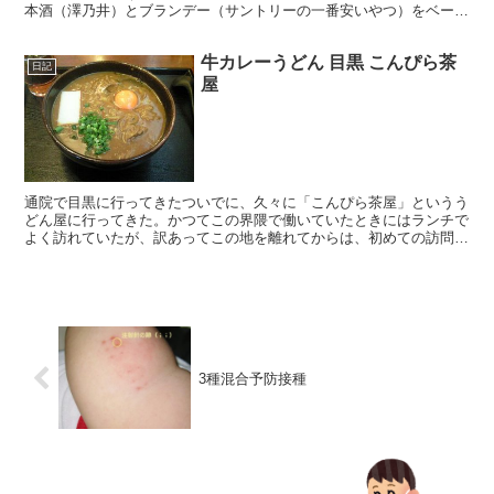
本酒（澤乃井）とブランデー（サントリーの一番安いやつ）をベース
に仕込んでみた。どんな味に仕上がるのか楽しみだ。
牛カレーうどん 目黒 こんぴら茶
日記
屋
通院で目黒に行ってきたついでに、久々に「こんぴら茶屋」というう
どん屋に行ってきた。かつてこの界隈で働いていたときにはランチで
よく訪れていたが、訳あってこの地を離れてからは、初めての訪問だ
(5,6年ぶりかな)。その間に、カレーうどんでメディア...
3種混合予防接種